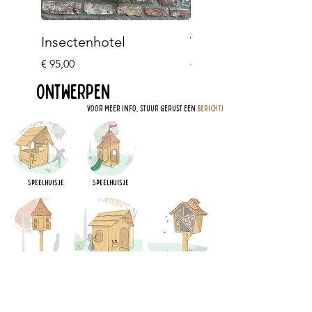
Insectenhotel
Voederpaal
Prijs
Prijs
€ 95,00
€ 159,00
Ontwerpen
vOOR MEER INFO, STUUR GERUST EEN
BERICHTJE
Speelhuisje
Speelhuisje
Duivenkasteel
Speelhuisje
Insectenhotel